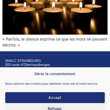
« Parfois, le silence exprime ce que les mots ne peuvent
décrire. »
SNALC STRASBOURG
303 route d’Oberhausbergen
67200 Strasbourg
Gérer le consentement
Nous contacter
Nous utilisons des cookies pour optimiser notre site et notre service.
Accept
Mentions légales
Refuser