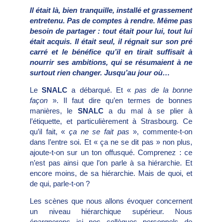
Il était là, bien tranquille, installé et grassement
entretenu. Pas de comptes à rendre. Même pas
besoin de partager : tout était pour lui, tout lui
était acquis. Il était seul, il régnait sur son pré
carré et le bénéfice qu’il en tirait suffisait à
nourrir ses ambitions, qui se résumaient à ne
surtout rien changer. Jusqu’au jour où…
Le
SNALC
a débarqué. Et «
pas de la bonne
façon
». Il faut dire qu’en termes de bonnes
manières, le
SNALC
a du mal à se plier à
l’étiquette, et particulièrement à Strasbourg. Ce
qu’il fait, «
ça ne se fait pas
», commente-t-on
dans l’entre soi. Et « ça ne se dit pas » non plus,
ajoute-t-on sur un ton offusqué. Comprenez : ce
n’est pas ainsi que l’on parle à sa hiérarchie. Et
encore moins, de sa hiérarchie. Mais de quoi, et
de qui, parle-t-on ?
Les scènes que nous allons évoquer concernent
un niveau hiérarchique supérieur. Nous
épargnerons ici nos collègues personnels de