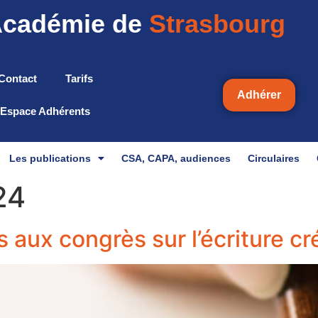
cadémie de
Strasbourg
Contact
Tarifs
Adhérer
Espace Adhérents
Les publications
CSA, CAPA, audiences
Circulaires
024
 aux congrès sur l’écriture cr