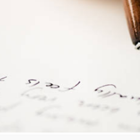
ipants aux congrès sur l’écriture créative dans les différe