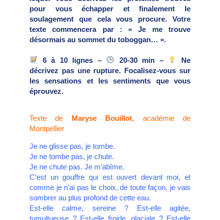
pour vous échapper et finalement le
soulagement que cela vous procure. Votre
texte commencera par : « Je me trouve
désormais au sommet du toboggan… ».
6 à 10 lignes –
20-30 min –
Ne
décrivez pas une rupture. Focalisez-vous sur
les sensations et les sentiments que vous
éprouvez.
Texte de
Maryse Bouillot
, académie de
Montpellier
Je ne glisse pas, je tombe.
Je ne tombe pas, je chute.
Je ne chute pas. Je m’abîme.
C’est un gouffre qui est ouvert devant moi, et
comme je n’ai pas le choix, de toute façon, je vais
sombrer au plus profond de cette eau.
Est-elle calme, sereine ? Est-elle agitée,
tumultueuse ? Est-elle froide, glaciale ? Est-elle