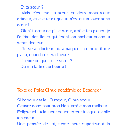
– Et ta sœur ?!
– Mais c’est moi ta sœur, en deux mots vieux
crâneur, et elle te dit que tu n’es qu’un loser sans
cœur !
– Ok p’tit cœur de p’tite sœur, arrête tes pleurs, je
t’offrirai des fleurs qui feront ton bonheur quand tu
seras docteur
– Je serai docteur ou arnaqueur, comme il me
plaira, quand ce sera l’heure.
– L’heure de quoi p’tite sœur ?
– De ma tartine au beurre !
Texte de
Polat Cirak
, académie de Besançon
Si horreur est là ! Ô rageur, Ô ma soeur !
Oeuvre donc pour mon bien, arrête mon malheur !
Eclipse toi ! A la lueur de ton erreur à laquelle colle
ton odeur.
Une pensée de toi, sème peur supérieur à la