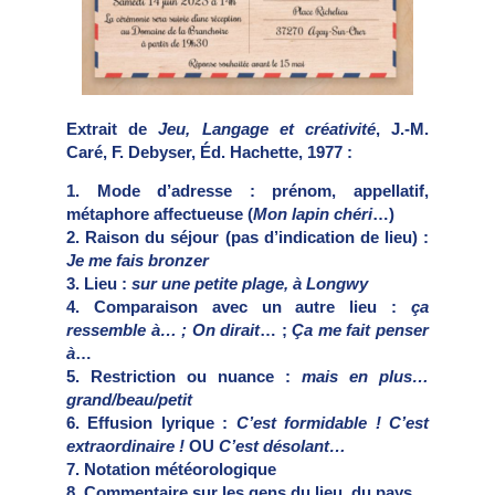
Extrait de
Jeu, Langage et créativité
, J.-M.
Caré, F. Debyser, Éd. Hachette, 1977 :
1. Mode d’adresse : prénom, appellatif,
métaphore affectueuse (
Mon lapin chéri
…)
2. Raison du séjour (pas d’indication de lieu) :
Je me fais bronzer
3. Lieu :
sur une petite plage, à Longwy
4. Comparaison avec un autre lieu :
ça
ressemble à… ; On dirait
… ;
Ça me fait penser
à
…
5. Restriction ou nuance :
mais en plus…
grand/beau/petit
6. Effusion lyrique :
C’est formidable ! C’est
extraordinaire !
OU
C’est désolant…
7. Notation météorologique
8. Commentaire sur les gens du lieu, du pays…