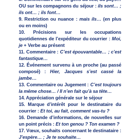
OU sur les compagnons du séjour :
ils sont… ;
ils ont… ; ils font…
9. Restriction ou nuance :
mais ils
… (en plus
ou en moins)
10. Précisions sur les occupations
quotidiennes de l’expéditeur du courrier :
Moi,
je
+ Verbe au présent
11. Commentaire :
C’est épouvantable… ; c’est
fantastique…
12. Événement survenu à un proche (au passé
composé) :
Hier, Jacques s’est cassé la
jambe
…
13. Commentaire ou Jugement :
C’est toujours
la même chose… / Il n’en fait qu’à sa tête…
14. Appréciation générale sur le séjour
15. Marque d’intérêt pour le destinataire du
courrier :
Et toi, au fait, comment vas-tu ?
16. Demande d’informations, de nouvelles sur
un point précis :
Et ton genou ? Ton examen ?
17. Vœux, souhaits concernant le destinataire :
J’espère… ; Je te souhaite…