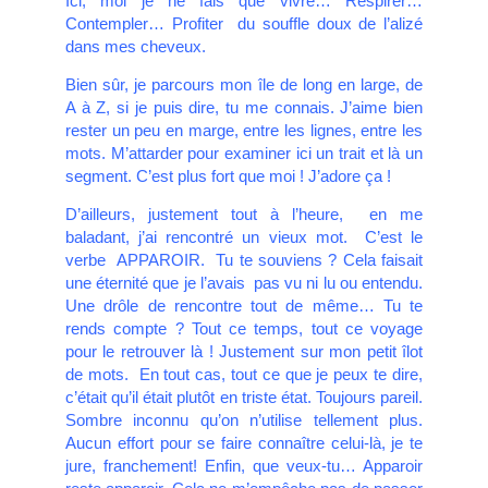
Ici, moi je ne fais que vivre… Respirer…
Contempler… Profiter du souffle doux de l’alizé
dans mes cheveux.
Bien sûr, je parcours mon île de long en large, de
A à Z, si je puis dire, tu me connais. J’aime bien
rester un peu en marge, entre les lignes, entre les
mots. M’attarder pour examiner ici un trait et là un
segment. C’est plus fort que moi ! J’adore ça !
D’ailleurs, justement tout à l’heure, en me
baladant, j’ai rencontré un vieux mot. C’est le
verbe APPAROIR. Tu te souviens ? Cela faisait
une éternité que je l’avais pas vu ni lu ou entendu.
Une drôle de rencontre tout de même… Tu te
rends compte ? Tout ce temps, tout ce voyage
pour le retrouver là ! Justement sur mon petit îlot
de mots. En tout cas, tout ce que je peux te dire,
c’était qu’il était plutôt en triste état. Toujours pareil.
Sombre inconnu qu’on n’utilise tellement plus.
Aucun effort pour se faire connaître celui-là, je te
jure, franchement! Enfin, que veux-tu… Apparoir