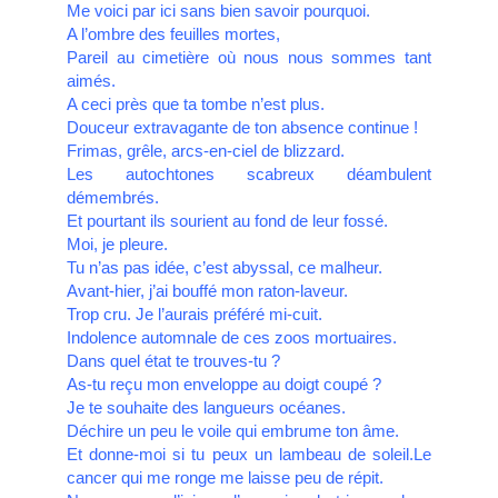
Me voici par ici sans bien savoir pourquoi.
A l’ombre des feuilles mortes,
Pareil au cimetière où nous nous sommes tant
aimés.
A ceci près que ta tombe n’est plus.
Douceur extravagante de ton absence continue !
Frimas, grêle, arcs-en-ciel de blizzard.
Les autochtones scabreux déambulent
démembrés.
Et pourtant ils sourient au fond de leur fossé.
Moi, je pleure.
Tu n’as pas idée, c’est abyssal, ce malheur.
Avant-hier, j’ai bouffé mon raton-laveur.
Trop cru. Je l’aurais préféré mi-cuit.
Indolence automnale de ces zoos mortuaires.
Dans quel état te trouves-tu ?
As-tu reçu mon enveloppe au doigt coupé ?
Je te souhaite des langueurs océanes.
Déchire un peu le voile qui embrume ton âme.
Et donne-moi si tu peux un lambeau de soleil.
Le
cancer qui me ronge me laisse peu de répit.