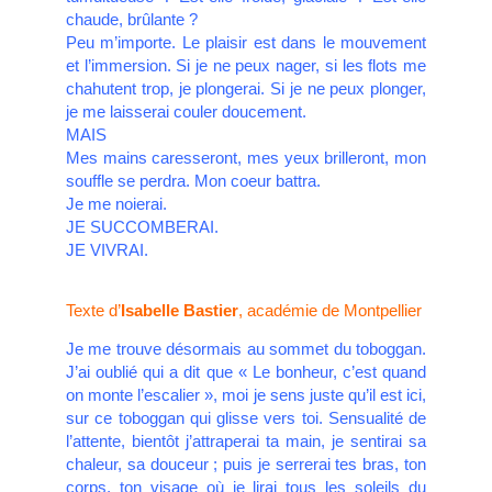
chaude, brûlante ?
Peu m’importe. Le plaisir est dans le mouvement
et l’immersion. Si je ne peux nager, si les flots me
chahutent trop, je plongerai. Si je ne peux plonger,
je me laisserai couler doucement.
MAIS
Mes mains caresseront, mes yeux brilleront, mon
souffle se perdra. Mon coeur battra.
Je me noierai.
JE SUCCOMBERAI.
JE VIVRAI.
Texte d’
Isabelle Bastier
, académie de Montpellier
Je me trouve désormais au sommet du toboggan.
J’ai oublié qui a dit que « Le bonheur, c’est quand
on monte l’escalier », moi je sens juste qu’il est ici,
sur ce toboggan qui glisse vers toi. Sensualité de
l’attente, bientôt j’attraperai ta main, je sentirai sa
chaleur, sa douceur ; puis je serrerai tes bras, ton
corps, ton visage où je lirai tous les soleils du