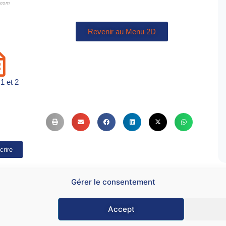
.com
Revenir au Menu 2D
1 et 2
crire
Gérer le consentement
Accept