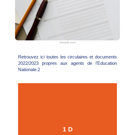
freepik.com
Retrouvez ici toutes les circulaires et documents
2022/2023 propres aux agents de l’Education
Nationale.2
Cliquer ici
1 D
Propres au premier degré