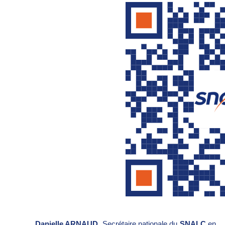
Danielle ARNAUD
, Secrétaire nationale du
SNALC
en