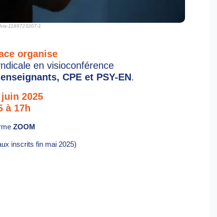
ilvia-1189723207-1
ace organise
yndicale en visioconférence
s enseignants, CPE et PSY-EN
.
 juin 2025
5 à 17h
forme
ZOOM
ux inscrits fin mai 2025)