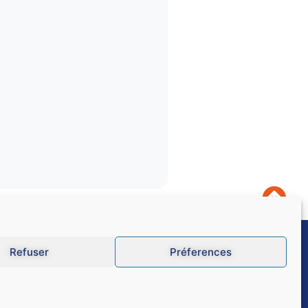
Refuser
Préferences
U
Données personnelles