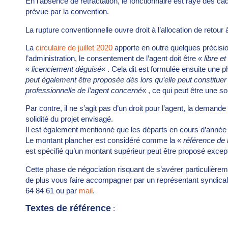
En l’absence de rétractation, le fonctionnaire est rayé des ca
prévue par la convention.
La rupture conventionnelle ouvre droit à l’allocation de retour 
La
circulaire de juillet 2020
apporte en outre quelques précisions
l’administration, le consentement de l’agent doit être
« libre e
«
licenciement déguisé
« . Cela dit est formulée ensuite une
peut également être proposée dès lors qu’elle peut constituer 
professionnelle de l’agent concerné
« , ce qui peut être une s
Par contre, il ne s’agit pas d’un droit pour l’agent, la deman
solidité du projet envisagé.
Il est également mentionné que les départs en cours d’année s
Le montant plancher est considéré comme la «
référence de
est spécifié qu’un montant supérieur peut être proposé excep
Cette phase de négociation risquant de s’avérer particulière
de plus vous faire accompagner par un représentant syndical.
64 84 61 ou par
mail
.
Textes de référence
: