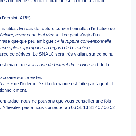
dres ou bien le CDI du contractuel se termine à la date
à l’emploi (ARE).
 utiles. En cas de rupture conventionnelle à l’initiative de
t éclairé, exempt de tout vice »
. Il ne peut s’agir d’un
 phrase quelque peu ambiguë :
« la rupture conventionnelle
une option appropriée au regard de l’évolution
ource de dérives. Le SNALC sera très vigilant sur ce point.
de est examinée à «
l’aune de l’intérêt du service
» et de la
colaire sont à éviter.
 base
» de l’indemnité si la demande est faite par l’agent. Il
tionnellement.
ment ardue, nous ne pouvons que vous conseiller une fois
 N’hésitez pas à nous contacter au 06 51 13 31 40 / 06 52