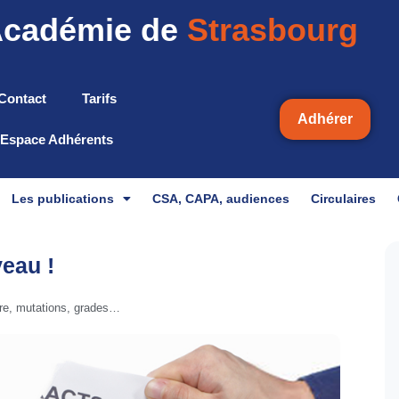
cadémie de
Strasbourg
Contact
Tarifs
Adhérer
Espace Adhérents
Les publications
CSA, CAPA, audiences
Circulaires
eau !
ère, mutations, grades…